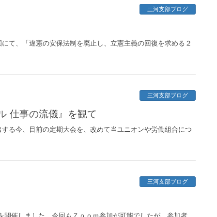
三河支部ブログ
にて、「違憲の安保法制を廃止し、立憲主義の回復を求める２
三河支部ブログ
ル 仕事の流儀』を観て
する今、目前の定期大会を、改めて当ユニオンや労働組合につ
三河支部ブログ
を開催しました。今回もＺｏｏｍ参加が可能でしたが、参加者