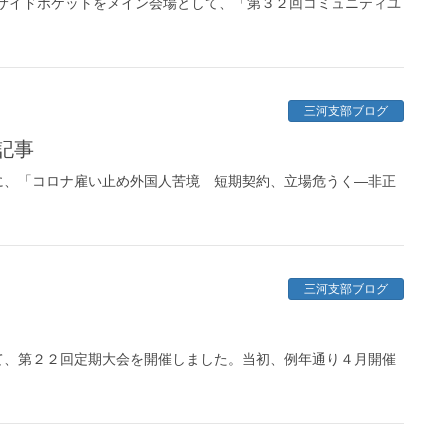
サイドポケットをメイン会場として、「第３２回コミュニティユ
三河支部ブログ
記事
、「コロナ雇い止め外国人苦境 短期契約、立場危うく―非正
三河支部ブログ
、第２２回定期大会を開催しました。当初、例年通り４月開催