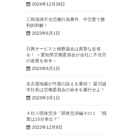
2024年12月28日
三和清掃不当労働行為事件、中労委で勝
利的和解！
2023年6月1日
日興サービスと検数協会は真摯な反省
を！ ～愛知県労働委員会が会社に不当労
の改善を命令～
2023年6月1日
名古屋地裁が竹屋の訴えを棄却！ 梁川誠
市社長は労働委員会の命令を履行せよ！
2023年3月1日
Ａ社☆団体交渉「団体交渉編その１ “残
業は15分単位？”
2022年12月9日