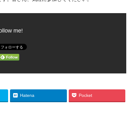
ollow me!
Hatena
Pocket