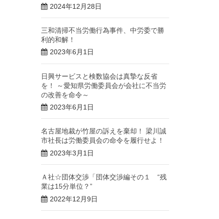
2024年12月28日
三和清掃不当労働行為事件、中労委で勝
利的和解！
2023年6月1日
日興サービスと検数協会は真摯な反省
を！ ～愛知県労働委員会が会社に不当労
の改善を命令～
2023年6月1日
名古屋地裁が竹屋の訴えを棄却！ 梁川誠
市社長は労働委員会の命令を履行せよ！
2023年3月1日
Ａ社☆団体交渉「団体交渉編その１ “残
業は15分単位？”
2022年12月9日