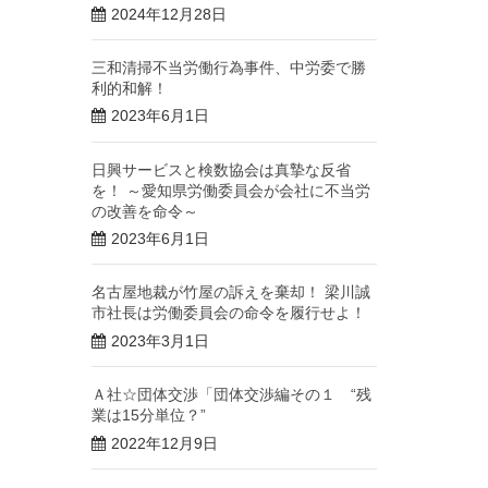
2024年12月28日
三和清掃不当労働行為事件、中労委で勝
利的和解！
2023年6月1日
日興サービスと検数協会は真摯な反省
を！ ～愛知県労働委員会が会社に不当労
の改善を命令～
2023年6月1日
名古屋地裁が竹屋の訴えを棄却！ 梁川誠
市社長は労働委員会の命令を履行せよ！
2023年3月1日
Ａ社☆団体交渉「団体交渉編その１ “残
業は15分単位？”
2022年12月9日