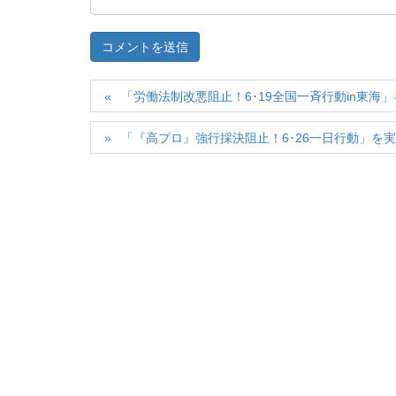
「労働法制改悪阻止！6･19全国一斉行動in東海
「『高プロ』強行採決阻止！6･26一日行動」を