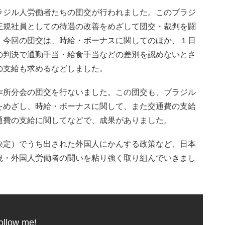
ラジル人労働者たちの団交が行われました。このブラジ
正規社員としての待遇の改善をめざして団交・裁判を闘
、今回の団交は、時給・ボーナスに関してのほか、１日
の判決で通勤手当・給食手当などの差別を認めないとさ
の支給も求めるなどしました。
作所分会の団交を行ないました。この団交も、ブラジル
をめざし、時給・ボーナスに関して、また交通費の支給
通費の支給に関してなどで、成果がありました。
決定）でうち出された外国人にかんする政策など、日本
規・外国人労働者の闘いを粘り強く取り組んでいきまし
ollow me!