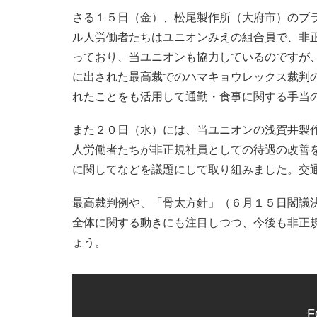
さる１５日（金）、松尾製作所（大府市）のブ
ル人労働者たちはユニオンみえの組合員で、非
っており、当ユニオンも協力しているのですが
に出された最高裁でのハマキョウレックス裁判
れたことをも活用して通勤・食事に関する手当
また２０日（水）には、当ユニオンの浅賀井製
人労働者たちが非正規社員としての待遇の改善
に関してなどを議題にして取り組みました。交
最高裁判例や、「骨太方針」（６月１５日閣議
全体に関する動きにも注目しつつ、今後も非正
ょう。
F