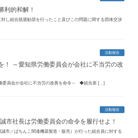
勝利的和解！
に対し組合脱退勧奨を行ったこと及びこの問題に関する団体交渉
活動報告
を！ ～愛知県労働委員会が会社に不当労の改
委員会が会社に不当労の改善を命令～ ◆組合差 […]
活動報告
川誠市社長は労働委員会の命令を履行せよ！
川誠市／ぱちんこ関連機器製造・販売）が行った組合員に対する