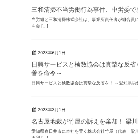
三和清掃不当労働行為事件、中労委で
当労組と三和清掃株式会社は、事業所責任者が組合員
を会 […]
2023年6月1日
日興サービスと検数協会は真摯な反省
善を命令～
日興サービスと検数協会は真摯な反省を！ ～愛知県労働
2023年3月1日
名古屋地裁が竹屋の訴えを棄却！ 梁
愛知県春日井市に本社を置く株式会社竹屋（代表 梁
不利 […]