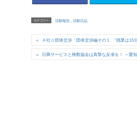
カテゴリー
活動報告
,
活動日誌
Ａ社☆団体交渉「団体交渉編その１ “残業は15分
日興サービスと検数協会は真摯な反省を！ ～愛