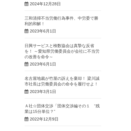
2024年12月28日
三和清掃不当労働行為事件、中労委で勝
利的和解！
2023年6月1日
日興サービスと検数協会は真摯な反省
を！ ～愛知県労働委員会が会社に不当労
の改善を命令～
2023年6月1日
名古屋地裁が竹屋の訴えを棄却！ 梁川誠
市社長は労働委員会の命令を履行せよ！
2023年3月1日
Ａ社☆団体交渉「団体交渉編その１ “残
業は15分単位？”
2022年12月9日