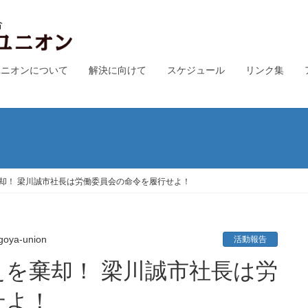
ユニオンについて
解決に向けて
スケジュール
リンク集
却！ 梁川誠市社長は労働委員会の命令を履行せよ！
goya-union
活動報告
せよ！