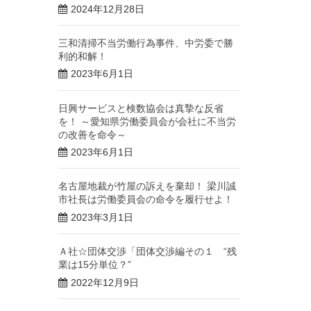
2024年12月28日
三和清掃不当労働行為事件、中労委で勝
利的和解！
2023年6月1日
日興サービスと検数協会は真摯な反省
を！ ～愛知県労働委員会が会社に不当労
の改善を命令～
2023年6月1日
名古屋地裁が竹屋の訴えを棄却！ 梁川誠
市社長は労働委員会の命令を履行せよ！
2023年3月1日
Ａ社☆団体交渉「団体交渉編その１ “残
業は15分単位？”
2022年12月9日