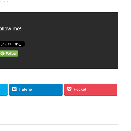
ょう。
ollow me!
Hatena
Pocket