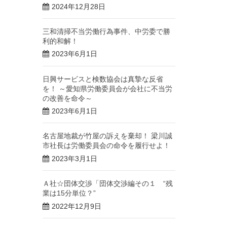
2024年12月28日
三和清掃不当労働行為事件、中労委で勝
利的和解！
2023年6月1日
日興サービスと検数協会は真摯な反省
を！ ～愛知県労働委員会が会社に不当労
の改善を命令～
2023年6月1日
名古屋地裁が竹屋の訴えを棄却！ 梁川誠
市社長は労働委員会の命令を履行せよ！
2023年3月1日
Ａ社☆団体交渉「団体交渉編その１ “残
業は15分単位？”
2022年12月9日