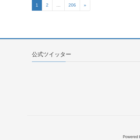
1
2
…
206
»
公式ツイッター
Powered 